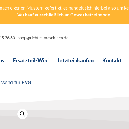
ach eigenen Mustern gefertigt, es handelt sich hierbei also um kein
Verkauf ausschließlich an Gewerbetreibende!
-15 36 80
shop@richter-maschinen.de
ns
Ersatzteil-Wiki
Jetzt einkaufen
Kontakt
assend für EVG