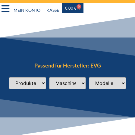
0
0,00
€
MEIN KONTO
KASSE
Passend für Hersteller: EVG