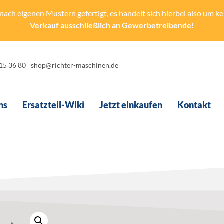
ach eigenen Mustern gefertigt, es handelt sich hierbei also um kein
Verkauf ausschließlich an Gewerbetreibende!
-15 36 80
shop@richter-maschinen.de
ns
Ersatzteil-Wiki
Jetzt einkaufen
Kontakt