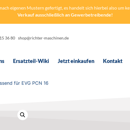
ach eigenen Mustern gefertigt, es handelt sich hierbei also um kein
Verkauf ausschließlich an Gewerbetreibende!
-15 36 80
shop@richter-maschinen.de
ns
Ersatzteil-Wiki
Jetzt einkaufen
Kontakt
assend für EVG PCN 16