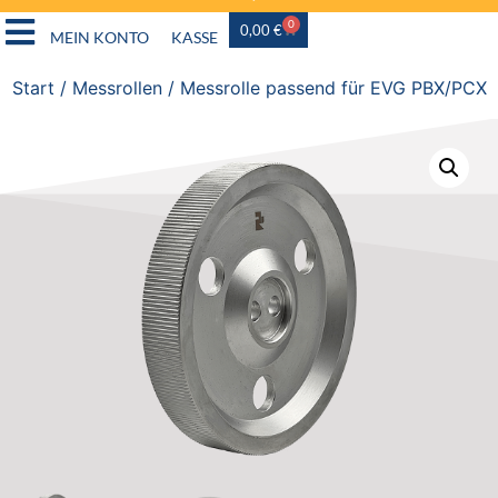
0
0,00
€
MEIN KONTO
KASSE
Start
/
Messrollen
/ Messrolle passend für EVG PBX/PCX