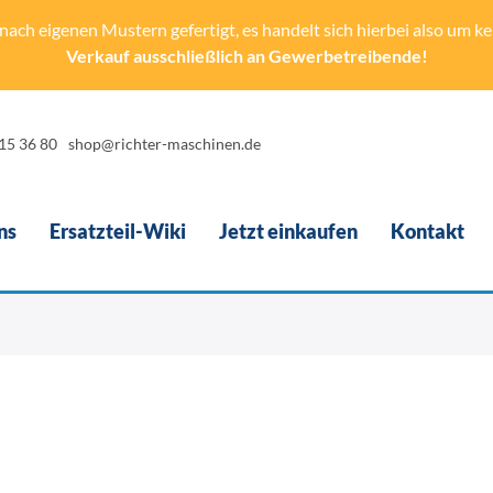
ach eigenen Mustern gefertigt, es handelt sich hierbei also um kein
Verkauf ausschließlich an Gewerbetreibende!
-15 36 80
shop@richter-maschinen.de
ns
Ersatzteil-Wiki
Jetzt einkaufen
Kontakt