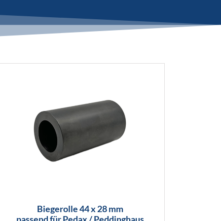
Biegerolle 44 x 28 mm
passend für Pedax / Peddinghaus