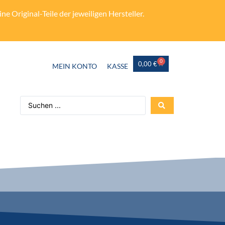
e Original-Teile der jeweiligen Hersteller.
0
0,00
€
MEIN KONTO
KASSE