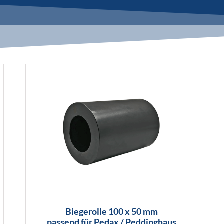
Biegerolle 100 x 50 mm
passend für Pedax / Peddinghaus