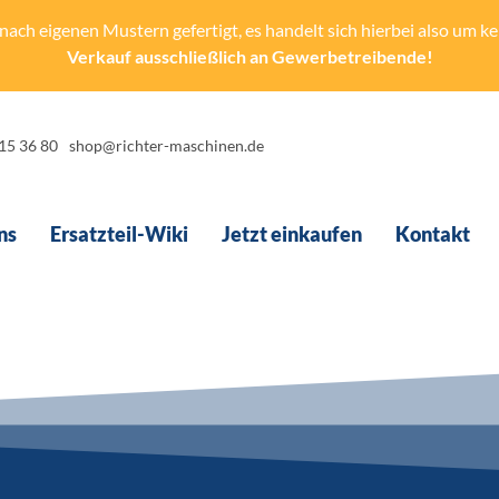
ach eigenen Mustern gefertigt, es handelt sich hierbei also um kein
Verkauf ausschließlich an Gewerbetreibende!
-15 36 80
shop@richter-maschinen.de
ns
Ersatzteil-Wiki
Jetzt einkaufen
Kontakt