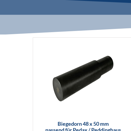
Biegedorn 48 x 50 mm
passend für Pedax / Peddinghaus