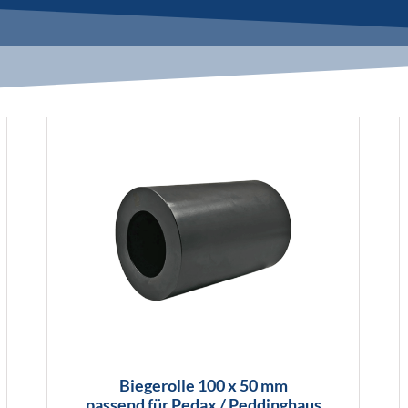
Biegerolle 100 x 50 mm
passend für Pedax / Peddinghaus