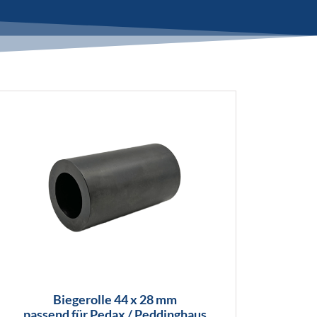
Biegerolle 44 x 28 mm
passend für Pedax / Peddinghaus