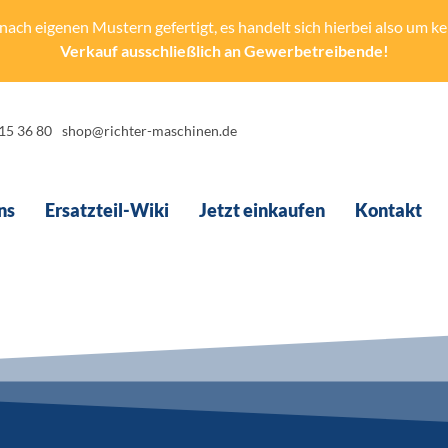
ach eigenen Mustern gefertigt, es handelt sich hierbei also um kein
Verkauf ausschließlich an Gewerbetreibende!
-15 36 80
shop@richter-maschinen.de
ns
Ersatzteil-Wiki
Jetzt einkaufen
Kontakt