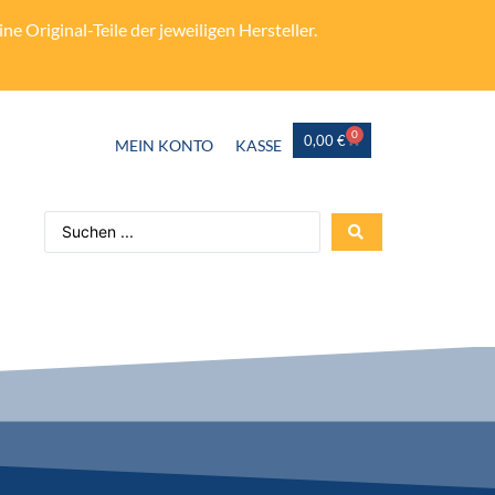
e Original-Teile der jeweiligen Hersteller.
0
0,00
€
MEIN KONTO
KASSE