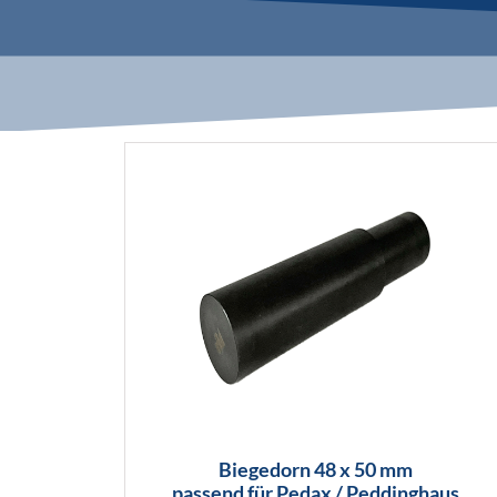
Biegedorn 48 x 50 mm
passend für Pedax / Peddinghaus