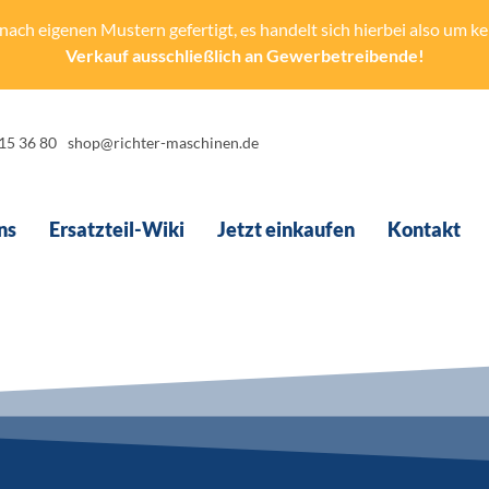
ach eigenen Mustern gefertigt, es handelt sich hierbei also um kein
Verkauf ausschließlich an Gewerbetreibende!
-15 36 80
shop@richter-maschinen.de
ns
Ersatzteil-Wiki
Jetzt einkaufen
Kontakt