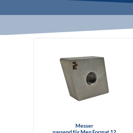
Messer
passend für Mep Format 12