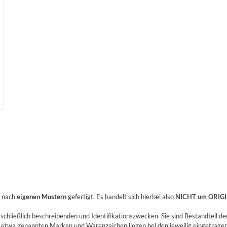
n nach
eigenen Mustern
gefertigt. Es handelt sich hierbei also
NICHT um ORIGI
hließlich beschreibenden und Identifikationszwecken. Sie sind Bestandteil de
 etwa genannten Marken und Warenzeichen liegen bei den jeweilig eingetrag