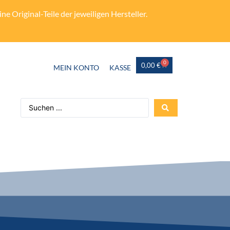
e Original-Teile der jeweiligen Hersteller.
0
0,00
€
MEIN KONTO
KASSE